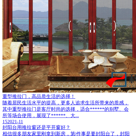
重型推拉门，高品质生活的选择！
随着居民生活水平的提高，更多人追求生活所带来的质感，
其中重型推拉门是客厅时尚的选择，适合******的别墅、会
所等场合使用，展现了******、大...
15
2021-11
封阳台用推拉窗还是平开窗好？
相信很多朋友家里刚拿到新房，第|件事是要封阳台了，封阳