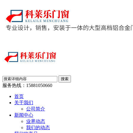
服务热线：
15881050660
首页
关于我们
公司简介
新闻中心
业界动态
我们的动态